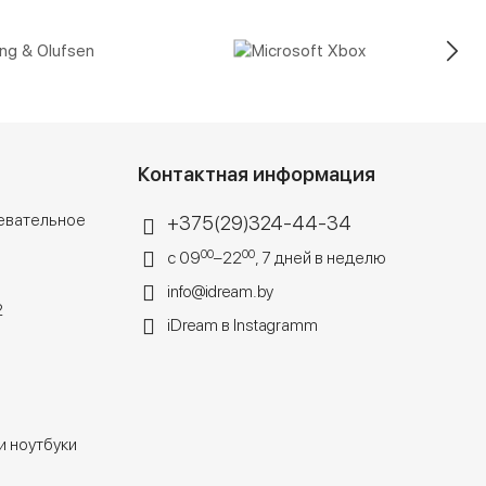
Контактная информация
евательное
+375(29)324-44-34
00
00
с 09
–22
, 7 дней в неделю
info@idream.by
2
iDream в Instagramm
 ноутбуки