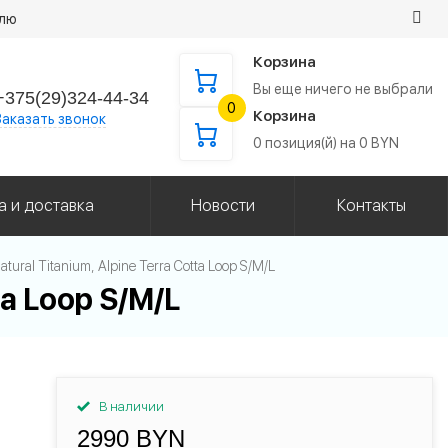
елю
Корзина
Вы еще ничего не выбрали
+375(29)324-44-34
0
Корзина
Заказать звонок
0
позиция(й) на
0
BYN
а и доставка
Новости
Контакты
atural Titanium, Alpine Terra Cotta Loop S/M/L
ta Loop S/M/L
В наличии
2990 BYN