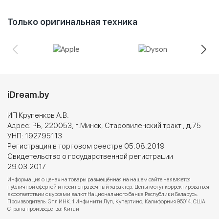
Только оригинальная техника
iDream.by
ИП Крупенков А.В.
Адрес: РБ, 220053, г.Минск, Старовиленский тракт , д.75
УНП: 192795113
Регистрация в торговом реестре 05.08.2019
Свидетельство о государственной регистрации
29.03.2017
Информация о ценах на товары размещённая на нашем сайте не является
публичной офертой и носит справочный характер. Цены могут корректироваться
в соответствии с курсами валют Национального банка Республики Беларусь.
Производитель: Эпл ИНК. 1 Инфинити Луп, Купертино, Калифорния 95014. США
Страна производства: Китай