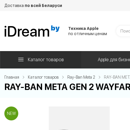
Доставка
по всей Беларуси
Техника Apple
по отличным ценам
Каталог товаров
Apple для бизн
Главная
Каталог товаров
Ray-Ban Meta 2
RAY-BAN META 
RAY-BAN META GEN 2 WAYFARER 
NEW