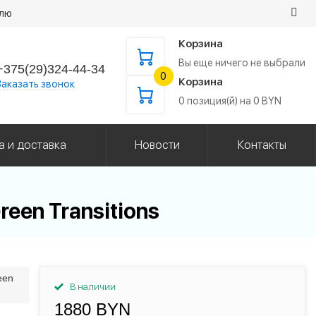
елю
Корзина
Вы еще ничего не выбрали
+375(29)324-44-34
0
Корзина
Заказать звонок
0
позиция(й) на
0
BYN
а и доставка
Новости
Контакты
een Transitions
een
В наличии
1880 BYN