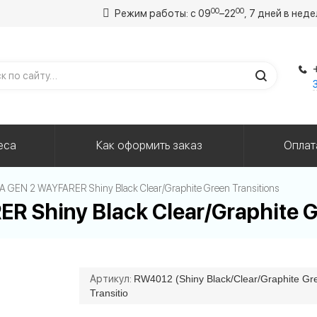
00
00
Режим работы: с 09
–22
, 7 дней в нед
еса
Как оформить заказ
Оплат
GEN 2 WAYFARER Shiny Black Clear/Graphite Green Transitions
Shiny Black Clear/Graphite Gr
Артикул:
RW4012 (Shiny Black/Clear/Graphite Gr
Transitio