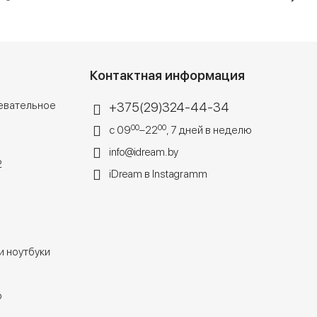
Контактная информация
евательное
+375(29)324-44-34
00
00
с 09
–22
, 7 дней в неделю
info@idream.by
2
iDream в Instagramm
 ноутбуки
o