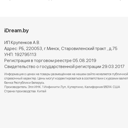
iDream.by
ИП Крупенков А.В.
Адрес: РБ, 220053, г.Минск, Старовиленский тракт , д.75
УНП: 192795113
Регистрация в торговом реестре 05.08.2019
Свидетельство о государственной регистрации 29.03.2017
Информация о ценах на товары размещённая на нашем сайте не является публичной
справочный характер. Цены могут корректироваться в соответствии с курсами вал
банка Республики Беларусь.
Производитель: Эпл ИНК. 1 Инфинити Луп, Купертино, Калифорния 95014. США
Страна производства: Китай