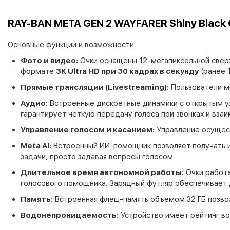
RAY-BAN META GEN 2 WAYFARER Shiny Black C
Основные функции и возможности:
Фото и видео:
Очки оснащены 12-мегапиксельной сверх
формате
3K Ultra HD при 30 кадрах в секунду
(ранее 
Прямые трансляции (Livestreaming):
Пользователи мо
Аудио:
Встроенные дискретные динамики с открытым ух
гарантирует четкую передачу голоса при звонках и взаи
Управление голосом и касанием:
Управление осущест
Meta AI:
Встроенный ИИ-помощник позволяет получать и
задачи, просто задавая вопросы голосом.
Длительное время автономной работы:
Очки работа
голосового помощника. Зарядный футляр обеспечивает 
Память:
Встроенная флеш-память объемом 32 ГБ позвол
Водонепроницаемость:
Устройство имеет рейтинг в