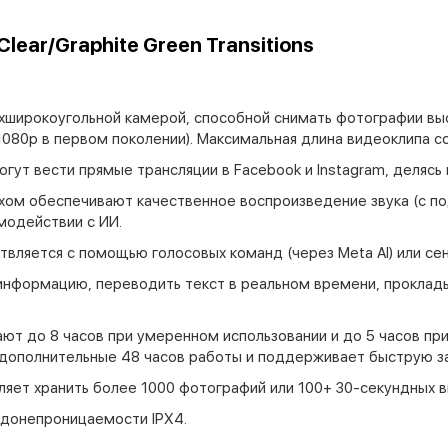
lear/Graphite Green Transitions
широкоугольной камерой, способной снимать фотографии выс
1080p в первом поколении). Максимальная длина видеоклипа с
гут вести прямые трансляции в Facebook и Instagram, деляс
ом обеспечивают качественное воспроизведение звука (с под
модействии с ИИ.
вляется с помощью голосовых команд (через Meta AI) или сен
нформацию, переводить текст в реальном времени, проклады
ют до 8 часов при умеренном использовании и до 5 часов пр
дополнительные 48 часов работы и поддерживает быструю зар
яет хранить более 1000 фотографий или 100+ 30-секундных 
одонепроницаемости IPX4.