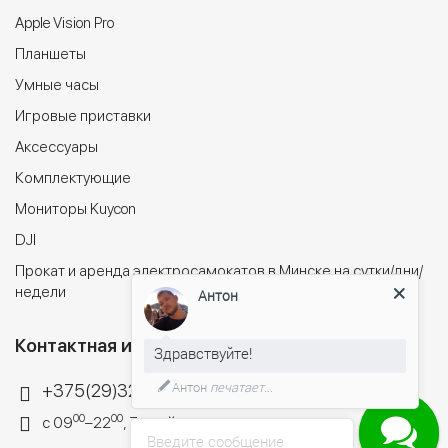
Apple Vision Pro
Планшеты
Умные часы
Игровые приставки
Аксессуары
Комплектующие
Мониторы Kuycon
DJI
Прокат и аренда электросамокатов в Минске на сутки/дни/
недели
Антон
Контактная информация
Здравствуйте!
Антон
печатает...
+375(29)324-44-34
00
00
с 09
–22
, 7 дней в неделю
Введите сообщение