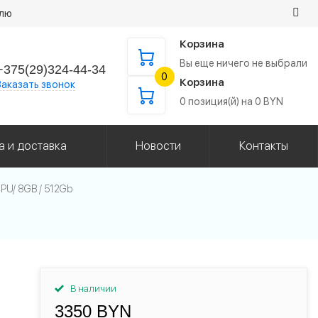
елю
Корзина
Вы еще ничего не выбрали
+375(29)324-44-34
0
Корзина
Заказать звонок
0
позиция(й) на
0
BYN
а и доставка
Новости
Контакты
GPU/ 8GB / 512Gb
В наличии
3350 BYN