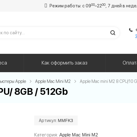
00
00
Режим работы: с 09
–22
, 7 дней в нед
еса
Как оформить заказ
Оплат
ьютеры Apple
Apple Mac Mini M2
Apple Mac mini M2 8 CPU/10 
PU/ 8GB / 512Gb
Артикул:
MMFK3
Категория
Apple Mac Mini M2