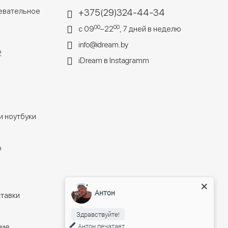
евательное
+375(29)324-44-34
00
00
с 09
–22
, 7 дней в неделю
info@idream.by
2
iDream в Instagramm
 ноутбуки
o
Антон
тавки
Здравствуйте!
Антон
печатает...
щие