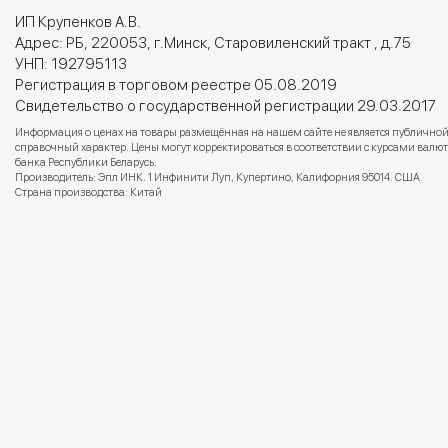
ИП Крупенков А.В.
Адрес: РБ, 220053, г.Минск, Старовиленский тракт , д.75
УНП: 192795113
Регистрация в торговом реестре 05.08.2019
Свидетельство о государственной регистрации 29.03.2017
Информация о ценах на товары размещённая на нашем сайте не является публичной
справочный характер. Цены могут корректироваться в соответствии с курсами вал
банка Республики Беларусь.
Производитель: Эпл ИНК. 1 Инфинити Луп, Купертино, Калифорния 95014. США
Страна производства: Китай