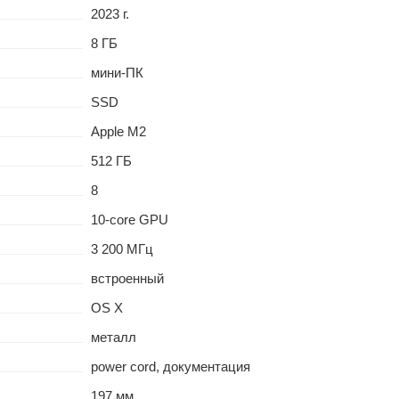
2023 г.
8 ГБ
мини-ПК
SSD
Apple M2
512 ГБ
8
10-core GPU
3 200 МГц
встроенный
OS X
металл
power cord, документация
197 мм