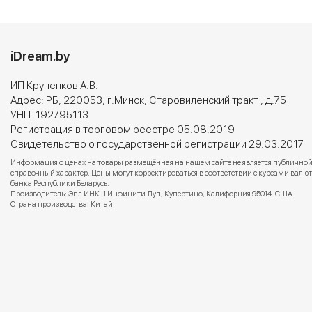
iDream.by
ИП Крупенков А.В.
Адрес: РБ, 220053, г.Минск, Старовиленский тракт , д.75
УНП: 192795113
Регистрация в торговом реестре 05.08.2019
Свидетельство о государственной регистрации 29.03.2017
Информация о ценах на товары размещённая на нашем сайте не является публичной
справочный характер. Цены могут корректироваться в соответствии с курсами вал
банка Республики Беларусь.
Производитель: Эпл ИНК. 1 Инфинити Луп, Купертино, Калифорния 95014. США
Страна производства: Китай