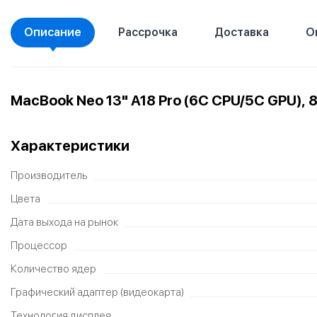
Описание
Рассрочка
Доставка
О
MacBook Neo 13" A18 Pro (6C CPU/5C GPU),
Характеристики
Производитель
Цвета
Дата выхода на рынок
Процессор
Количество ядер
Графический адаптер (видеокарта)
Технология дисплея