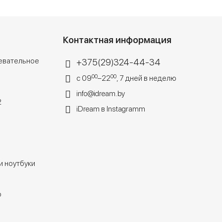
Контактная информация
евательное
+375(29)324-44-34
00
00
с 09
–22
, 7 дней в неделю
info@idream.by
2
iDream в Instagramm
 ноутбуки
o