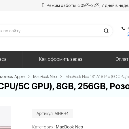
00
00
Режим работы: с 09
–22
, 7 дней в нед
еса
Как оформить заказ
Оплат
ьютеры Apple
MacBook Neo
MacBook Neo 13" A18 Pro (6C CPU/
 CPU/5C GPU), 8GB, 256GB, Ро
Артикул:
MHFH4
Категория
MacBook Neo