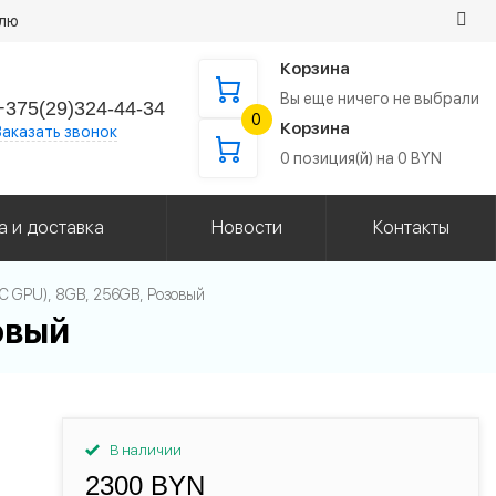
елю
Корзина
Вы еще ничего не выбрали
+375(29)324-44-34
0
Корзина
Заказать звонок
0
позиция(й) на
0
BYN
а и доставка
Новости
Контакты
5C GPU), 8GB, 256GB, Розовый
зовый
В наличии
2300 BYN