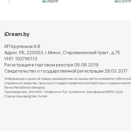
iDream.by
ИП Крупенков А.В.
Адрес: РБ, 220053, г.Минск, Старовиленский тракт , д.75
УНП: 192795113
Регистрация в торговом реестре 05.08.2019
Свидетельство о государственной регистрации 29.03.2017
Информация о ценах на товары размещённая на нашем сайте не является публичной
справочный характер. Цены могут корректироваться в соответствии с курсами вал
банка Республики Беларусь.
Производитель: Эпл ИНК. 1 Инфинити Луп, Купертино, Калифорния 95014. США
Страна производства: Китай