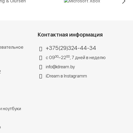
Контактная информация
евательное
+375(29)324-44-34
00
00
с 09
–22
, 7 дней в неделю
info@idream.by
2
iDream в Instagramm
 ноутбуки
o