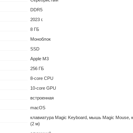
DDR5
2023 г.
8 ГБ
Моноблок
SSD
Apple M3
256 ГБ
8-core CPU
10-core GPU
встроенная
macOS
клавиатура Magic Keyboard, мышь Magic Mouse, ка
(2 м)