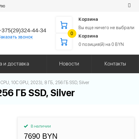
елю
Корзина
Вы еще ничего не выбрали
+375(29)324-44-34
0
Корзина
Заказать звонок
0
позиция(й) на
0
BYN
а и доставка
Новости
Контакты
 CPU, 10C GPU, 2023), 8 ГБ, 256 ГБ SSD, Silver
56 ГБ SSD, Silver
В наличии
7690 BYN