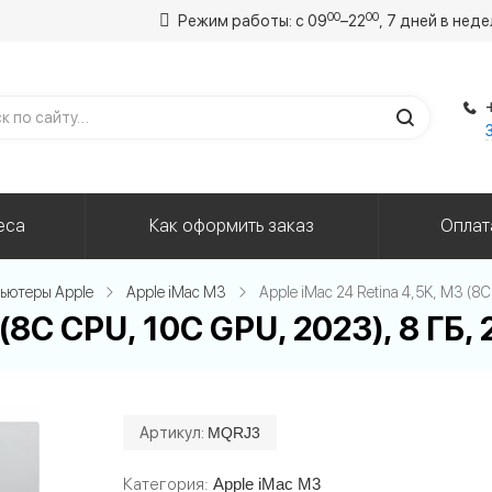
00
00
Режим работы: с 09
–22
, 7 дней в нед
еса
Как оформить заказ
Оплат
ьютеры Apple
Apple iMac M3
Apple iMac 24 Retina 4,5K, M3 (8C
(8C CPU, 10C GPU, 2023), 8 ГБ, 2
Артикул:
MQRJ3
Категория
Apple iMac M3