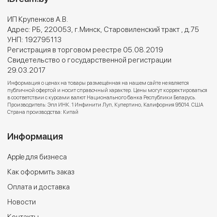
ИП Крупенков А.В.
Адрес: РБ, 220053, г.Минск, Старовиленский тракт , д.75
УНП: 192795113
Регистрация в торговом реестре 05.08.2019
Свидетельство о государственной регистрации
29.03.2017
Информация о ценах на товары размещённая на нашем сайте не является
публичной офертой и носит справочный характер. Цены могут корректироваться
в соответствии с курсами валют Национального банка Республики Беларусь.
Производитель: Эпл ИНК. 1 Инфинити Луп, Купертино, Калифорния 95014. США
Страна производства: Китай
Информация
Apple для бизнеса
Как оформить заказ
Оплата и доставка
Новости
Контакты