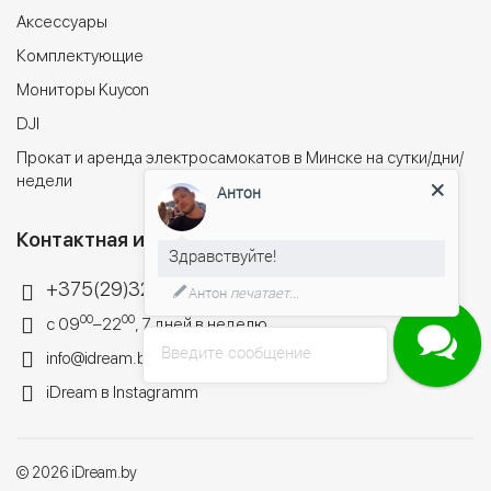
Аксессуары
Комплектующие
Мониторы Kuycon
DJI
Прокат и аренда электросамокатов в Минске на сутки/дни/
недели
Антон
Контактная информация
Здравствуйте!
+375(29)324-44-34
Антон
печатает...
00
00
с 09
–22
, 7 дней в неделю
Введите сообщение
info@idream.by
iDream в Instagramm
© 2026 iDream.by