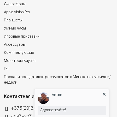
Cмартфоны
Apple Vision Pro
Планшеты
Умные часы
Игровые приставки
Аксессуары
Комплектующие
Мониторы Kuycon
DJI
Прокат и аренда электросамокатов в Минске на сутки/дни/
недели
Антон
Контактная информация
+375(29)324-44-34
Здравствуйте!
00
00
с 09
–22
, 7 дней в неделю